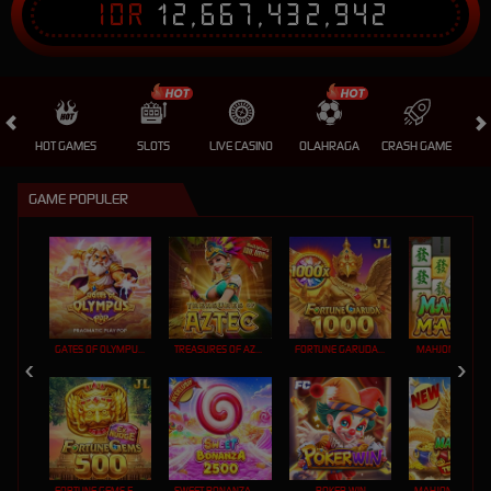
IDR
12,667,432,942
HOT GAMES
SLOTS
LIVE CASINO
OLAHRAGA
CRASH GAME
A
GAME POPULER
GATES OF OLYMPUS POP
TREASURES OF AZTEC
FORTUNE GARUDA 1000
MAHJONG MAX
FORTUNE GEMS 500
SWEET BONANZA 2500
POKER WIN