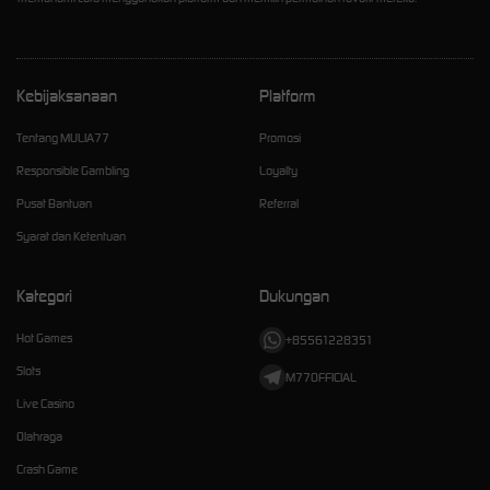
Kebijaksanaan
Platform
Tentang MULIA77
Promosi
Responsible Gambling
Loyalty
Pusat Bantuan
Referral
Syarat dan Ketentuan
Kategori
Dukungan
Hot Games
+85561228351
Slots
M77OFFICIAL
Live Casino
Olahraga
Crash Game