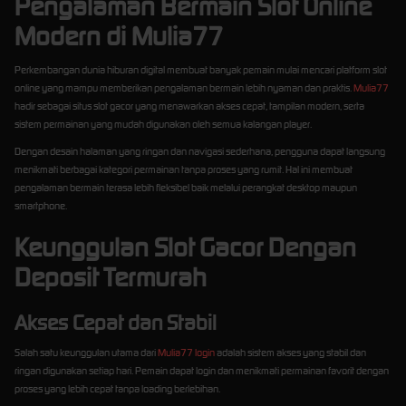
Pengalaman Bermain Slot Online
Modern di Mulia77
Perkembangan dunia hiburan digital membuat banyak pemain mulai mencari platform slot
online yang mampu memberikan pengalaman bermain lebih nyaman dan praktis.
Mulia77
hadir sebagai situs slot gacor yang menawarkan akses cepat, tampilan modern, serta
sistem permainan yang mudah digunakan oleh semua kalangan player.
Dengan desain halaman yang ringan dan navigasi sederhana, pengguna dapat langsung
menikmati berbagai kategori permainan tanpa proses yang rumit. Hal ini membuat
pengalaman bermain terasa lebih fleksibel baik melalui perangkat desktop maupun
smartphone.
Keunggulan Slot Gacor Dengan
Deposit Termurah
Akses Cepat dan Stabil
Salah satu keunggulan utama dari
Mulia77 login
adalah sistem akses yang stabil dan
ringan digunakan setiap hari. Pemain dapat login dan menikmati permainan favorit dengan
proses yang lebih cepat tanpa loading berlebihan.