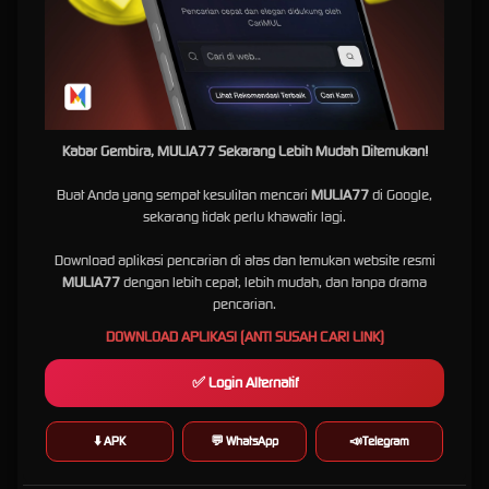
Banyak pemain online juga menyukai suasana permainan yang lebih santai dengan
dukungan sistem responsif yang tetap stabil di berbagai perangkat. Hal ini membuat
platform semakin ramai diperbincangkan oleh pecinta slot online terbaru.
Sensasi Hiburan Online Dengan
Game Gacor Terbaru
Kabar Gembira, MULIA77 Sekarang Lebih Mudah Ditemukan!
Tren slot online saat ini membuat pemain semakin aktif mencari game yang sedang populer
Buat Anda yang sempat kesulitan mencari
MULIA77
di Google,
dan memiliki performa RTP tinggi. Karena itu, Mulia77 terus menghadirkan update
sekarang tidak perlu khawatir lagi.
permainan terbaru yang dapat dinikmati kapan saja.
Download aplikasi pencarian di atas dan temukan website resmi
Dengan kombinasi akses cepat, pilihan game lengkap, deposit murah, serta peluang
MULIA77
dengan lebih cepat, lebih mudah, dan tanpa drama
kemenangan menarik, platform ini menjadi salah satu pilihan hiburan online yang banyak
pencarian.
dicari pemain hari ini.
DOWNLOAD APLIKASI (ANTI SUSAH CARI LINK)
FAQ Mulia77
✅ Login Alternatif
1. Apa itu Mulia77?
⬇️ APK
💬 WhatsApp
📣Telegram
Mulia77 adalah platform hiburan online yang menyediakan berbagai pilihan game slot
gacor terbaru dengan akses cepat dan tampilan modern.