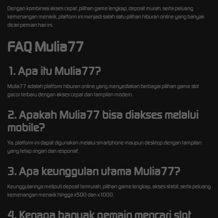
Dengan kombinasi akses cepat, pilihan game lengkap, deposit murah, serta peluang
kemenangan menarik, platform ini menjadi salah satu pilihan hiburan online yang banyak
dicari pemain hari ini.
FAQ Mulia77
1. Apa itu Mulia77?
Mulia77 adalah platform hiburan online yang menyediakan berbagai pilihan game slot
gacor terbaru dengan akses cepat dan tampilan modern.
2. Apakah Mulia77 bisa diakses melalui
mobile?
Ya, platform ini dapat digunakan melalui smartphone maupun desktop dengan tampilan
yang tetap ringan dan responsif.
3. Apa keunggulan utama Mulia77?
Keunggulannya meliputi deposit termurah, pilihan game lengkap, akses stabil, serta peluang
kemenangan menarik hingga x500 dan x1000.
4. Kenapa banyak pemain mencari slot