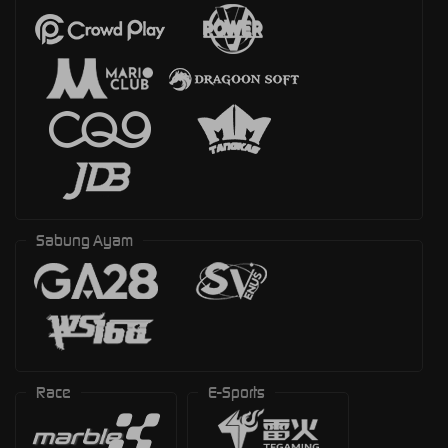
Sabung Ayam
Race
E-Sports