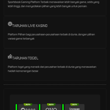
Sportsbook Gaming Platform Terbaik menawarkan lebih banyak game, odds yang
lebih tinggi, dan menyediakan pilihan yang lebih banyak untuk pemain.
TARUHAN LIVE KASINO
Platform Pilihan bagi perusahaan-perusahaan terbaik di dunia, dengan pilihan
variasi game terbanyak
TARUHAN TOGEL
Platform togel yang menarik dari perusahan terbaik di dunia yang menawarkan
hadiah kemenangan besar