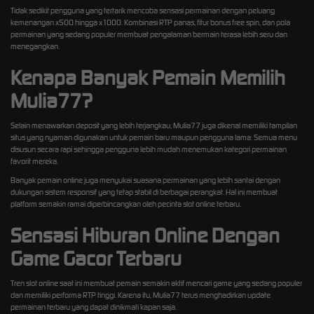
Tidak sedikit pengguna yang tertarik mencoba sensasi permainan dengan peluang
kemenangan x500 hingga x1000. Kombinasi RTP panas, fitur bonus free spin, dan pola
permainan yang sedang populer membuat pengalaman bermain terasa lebih seru dan
menegangkan.
Kenapa Banyak Pemain Memilih
Mulia77?
Selain menawarkan deposit yang lebih terjangkau, Mulia77 juga dikenal memiliki tampilan
situs yang nyaman digunakan untuk pemain baru maupun pengguna lama. Semua menu
disusun secara rapi sehingga pengguna lebih mudah menemukan kategori permainan
favorit mereka.
Banyak pemain online juga menyukai suasana permainan yang lebih santai dengan
dukungan sistem responsif yang tetap stabil di berbagai perangkat. Hal ini membuat
platform semakin ramai diperbincangkan oleh pecinta slot online terbaru.
Sensasi Hiburan Online Dengan
Game Gacor Terbaru
Tren slot online saat ini membuat pemain semakin aktif mencari game yang sedang populer
dan memiliki performa RTP tinggi. Karena itu, Mulia77 terus menghadirkan update
permainan terbaru yang dapat dinikmati kapan saja.