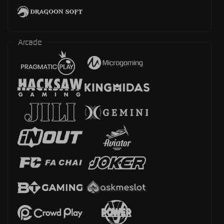
Arcade