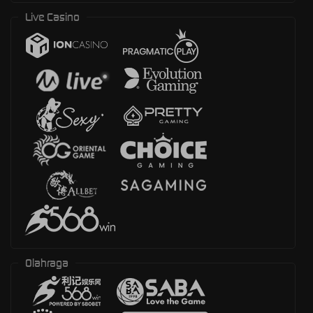
Live Casino
Olahraga