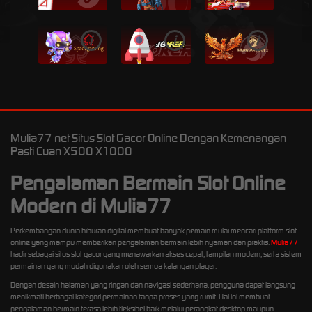
i
i
i
Mulia77 net Situs Slot Gacor Online Dengan Kemenangan
Pasti Cuan X500 X1000
Pengalaman Bermain Slot Online
Modern di Mulia77
Perkembangan dunia hiburan digital membuat banyak pemain mulai mencari platform slot
online yang mampu memberikan pengalaman bermain lebih nyaman dan praktis.
Mulia77
hadir sebagai situs slot gacor yang menawarkan akses cepat, tampilan modern, serta sistem
permainan yang mudah digunakan oleh semua kalangan player.
Dengan desain halaman yang ringan dan navigasi sederhana, pengguna dapat langsung
menikmati berbagai kategori permainan tanpa proses yang rumit. Hal ini membuat
pengalaman bermain terasa lebih fleksibel baik melalui perangkat desktop maupun