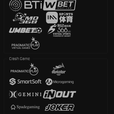
Crash Game