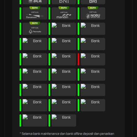
* Selama bank maintenance dan bank offline deposit dan penarikan