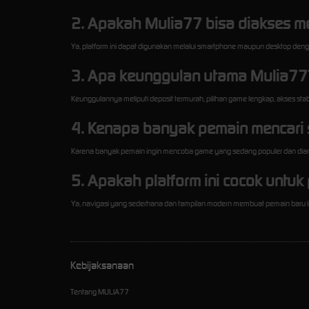
2. Apakah Mulia77 bisa diakses me
Ya, platform ini dapat digunakan melalui smartphone maupun desktop denga
3. Apa keunggulan utama Mulia77
Keunggulannya meliputi deposit termurah, pilihan game lengkap, akses st
4. Kenapa banyak pemain mencari s
Karena banyak pemain ingin mencoba game yang sedang populer dan diang
5. Apakah platform ini cocok untu
Ya, navigasi yang sederhana dan tampilan modern membuat pemain baru 
Kebijaksanaan
Tentang MULIA77