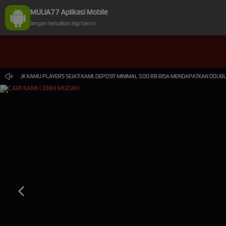
MULIA77 Aplikasi Mobile
Jangan tampilkan lagi hari ini
MU PLAYERS SEJATI KAMI. DEPOSIT MINIMAL 500 RB BISA MENDAPATKAN DOUBLE BONUS NE