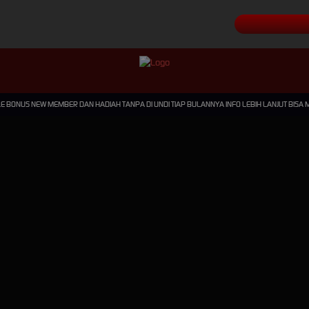
W MEMBER DAN HADIAH TANPA DI UNDI TIAP BULANNYA INFO LEBIH LANJUT BISA MENGHUBUN