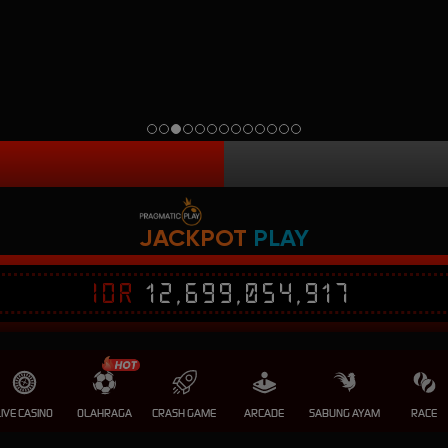
JACKPOT
PLAY
IDR
12,699,057,979
LIVE CASINO
OLAHRAGA
CRASH GAME
ARCADE
SABUNG AYAM
RACE