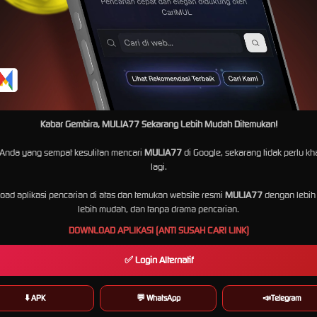
menangan Pasti Cuan X500 X1000
line Modern di Mulia77
i platform slot online yang mampu memberikan pengalaman bermain lebih nyaman dan praktis.
M
ua kalangan player.
Kabar Gembira, MULIA77 Sekarang Lebih Mudah Ditemukan!
t langsung menikmati berbagai kategori permainan tanpa proses yang rumit. Hal ini membuat pen
 Anda yang sempat kesulitan mencari
MULIA77
di Google, sekarang tidak perlu kh
lagi.
an Deposit Termurah
oad aplikasi pencarian di atas dan temukan website resmi
MULIA77
dengan lebih 
lebih mudah, dan tanpa drama pencarian.
DOWNLOAD APLIKASI (ANTI SUSAH CARI LINK)
tabil dan ringan digunakan setiap hari. Pemain dapat login dan menikmati permainan favorit denga
✅ Login Alternatif
i provider populer yang sedang ramai dimainkan hari ini. Banyak pemain menyukai variasi permain
⬇️ APK
💬 WhatsApp
📣Telegram