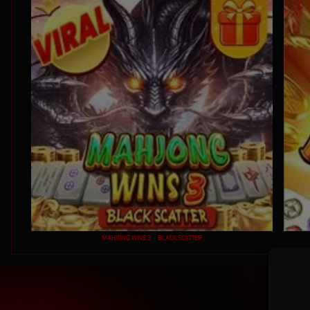
MAHJONG WINS 3 – BLACK SCATTER