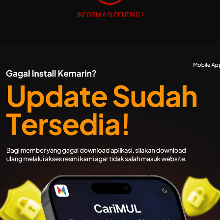
INFORMASI PENTING !